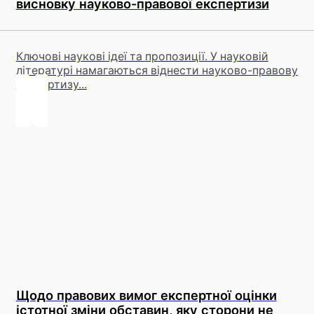
висновку науково-правової експертизи
Ключові наукові ідеї та пропозиції. У науковій
літературі намагаються віднести науково-правову
експертизу...
Щодо правових вимог експертної оцінки
істотної зміни обставин, яку сторони не