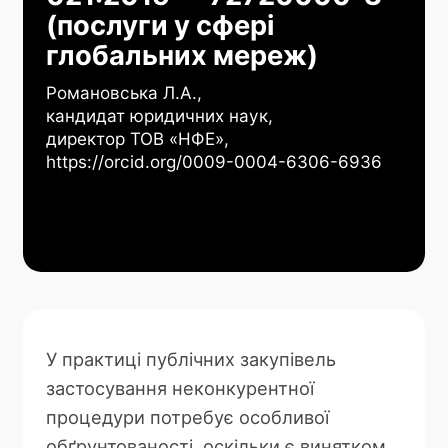
(послуги у сфері
глобальних мереж)
Романовська Л.А.,
кандидат юридичних наук,
директор ТОВ «НФЕ»,
https://orcid.org/0009-0004-6306-6936
У практиці публічних закупівель
застосування неконкурентної
процедури потребує особливої
обґрунтованості, оскільки є винятком