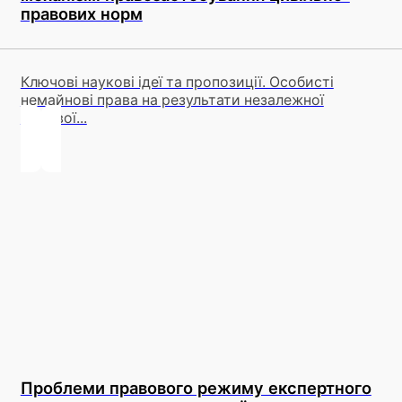
правових норм
Ключові наукові ідеї та пропозиції. Особисті
немайнові права на результати незалежної
фахової...
Проблеми правового режиму експертного