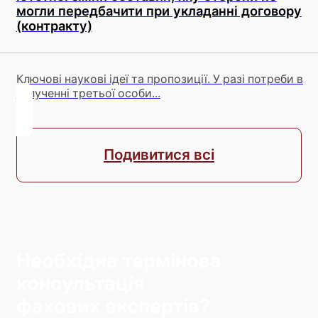
могли передбачити при укладанні договору
(контракту)
Ключові наукові ідеї та пропозиції. У разі потреби в
залученні третьої особи...
Подивитися всі
Необхідна термінова
консультація
фахових експертів?