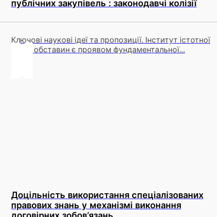
публічних закупівель : законодавчі колізії
Ключові наукові ідеї та пропозиції. Інститут істотної
зміни обставин є проявом фундаментальної...
Доцільність використання спеціалізованих
правових знань у механізмі виконання
договірних зобов’язань