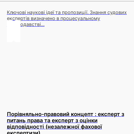
Ключові наукові ідеї та пропозиції. Знання судових
експертів визначено в процесуальному
законодавстві...
Порівняльно-правовий концепт : експерт з
питань права та експерт з оцінки
відповідності (незалежної фахової
експертизи)