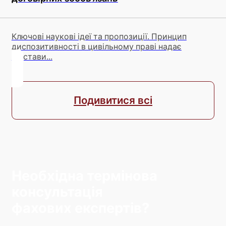
Ключові наукові ідеї та пропозиції. Принцип
диспозитивності в цивільному праві надає
підстави...
Подивитися всі
Необхідна термінова
консультація
фахових експертів?