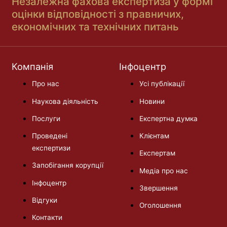
Незалежна фахова експертиза у формі
оцінки відповідності з правничих,
економічних та технічних питань
Компанія
Інфоцентр
Про нас
Усі публікації
Наукова діяльність
Новини
Послуги
Експертна думка
Проведені
Клієнтам
експертизи
Експертам
Запобігання корупції
Медіа про нас
Інфоцентр
Звершення
Відгуки
Оголошення
Контакти