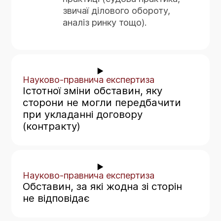
звичаї ділового обороту,
аналіз ринку тощо).
Науково-правнича експертиза
Істотної зміни обставин, яку
сторони не могли передбачити
при укладанні договору
(контракту)
Проводиться фаховими експертами, що
мають науковий ступінь за відповідною
Науково-правнича експертиза
науковою спеціальністю в галузі
Обставин, за які жодна зі сторін
юридичних наук, шляхом застосування
не відповідає
ними спеціалізованих правничих знань,
якими вони володіють, для спільного