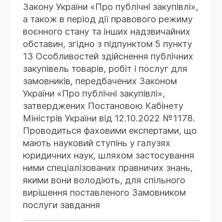
зміни обставин, яку сторони не могли
Закону України «Про публічні закупівлі»,
відповідним предметом
передбачити при укладанні договору
а також в період дії правового режиму
Організація та проведення
досліждення проводиться
(контракту)
воєнного стану та інших надзвичайних
науково-правничої експертизи за
в ТОВ «НФЕ» на підставі
обставин, згідно з підпунктом 5 пункту
відповідним предметом
замовлення, складеного у
13 Особливостей здійснення публічних
Визначення початкових
досліждення проводиться
довільній формі або за зразком
закупівель товарів, робіт і послуг для
обставин:
в ТОВ «НФЕ» на підставі
замовників, передбачених Законом
які саме обставини існували на
замовлення, складеного у
Замовлення 5
момент укладення договору;
України «Про публічні закупівлі»,
довільній формі або за зразком
які з них сторони вважали
затверджених Постановою Кабінету
істотними для досягнення
Міністрів України від 12.10.2022 №1178.
Замовлення 3
Алгоритм проведення в ТОВ "НФЕ"
мети договору.
Проводиться фаховими експертами, що
науково-правничої експертизи
мають науковий ступінь у галузях
обставин, за які жодна зі сторін
Фіксація зміни обставин:
юридичних наук, шляхом застосування
Алгоритм проведення в ТОВ "НФЕ"
договору (контракту) не відповідає
у чому конкретно полягає
ними спеціалізованих правничих знань,
науково-правничої експертизи підстав
зміна;
якими вони володіють, для спільного
для застосування переговорної
чи має вона об'єктивний, а не
Визначення характеру
вирішення поставленого Замовником
процедури закупівлі
суб'єктивний характер.
обставин:
послуги завдання
у чому полягають відповідні
Оцінка істотної зміни: