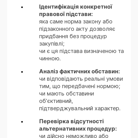
чи не виникла терміновість
або розірвання договору;
Ідентифікація конкретної
договору:
унаслідок дій або
який спосіб захисту є
правової підстави:
чи містить договір
бездіяльності замовника.
пропорційним і обґрунтованим.
яка саме норма закону або
застереження щодо подібних
підзаконного акту дозволяє
Перевірка дотримання
обставин;
придбання без процедур
принципів закупівель:
як договором визначено
закупівлі;
добросовісна конкуренція,
наслідки їх настання.
чи є ця підстава визначеною та
пропорційність,
Оцінка поведінки сторін
чинною.
недискримінація, ефективність;
після настання обставин:
мінімізація ризиків
Аналіз фактичних обставин:
чи було своєчасне
зловживань.
чи відповідають реальні умови
повідомлення контрагента;
тим, що передбачені нормою;
Документальне
чи вживалися заходи для
чи мають обставини
обґрунтування:
мінімізації шкоди.
об'єктивний,
наявність підтверджених
Визначення правових
підтверджувальний характер.
документів (листи, довідки,
наслідків:
рішення, тощо).
Перевірка відсутності
звільнення від
альтернативних процедур:
Формування підсумкових
відповідальності,
чи дійсно неможливо або
висновків:
відстрочення виконання,