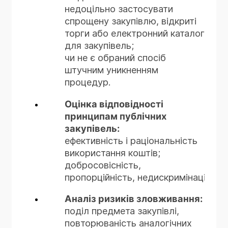
недоцільно застосувати
чи наявні підстави для
припинення зобов'язання;
спрощену закупівлю, відкриті
застосування переговорної
межі та тривалість таких
торги або електронний каталог
процедури закупівлі;
наслідків.
для закупівель;
чи є обраний спосіб закупівлі
Формування правових
чи не є обраний спосіб
обґрунтований і пропорційний.
висновків:
штучним уникненням
чи можуть обставини бути
процедур.
кваліфіковані як такі, за які
Оцінка відповідності
жодна зі сторін не відповідає;
принципам публічних
які правничі механізми
закупівель:
підлягають застосуванню
ефективність і раціональність
використання коштів;
добросовісність,
пропорційність, недискримінація.
Аналіз ризиків зловживання:
поділ предмета закупівлі,
повторюваність аналогічних