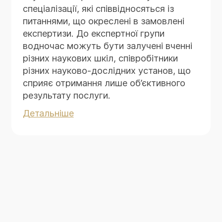
спеціалізації, які співвідносяться із
питаннями, що окреслені в замовлені
експертизи. До експертної групи
водночас можуть бути залучені вченні
різних наукових шкіл, співробітники
різних науково-дослідних установ, що
сприяє отримання лише об’єктивного
результату послуги.
ТОВ "НФЕ" є майданчиком наукового
Детальніше
співробітництва носіїв спеціалізованих
правничих та спеціальних знань у
виконанні завдання Замовника
експертизи