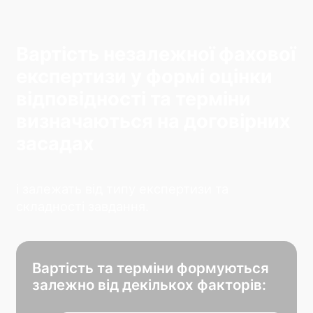
Вартість незалежної фахової
експертизи у формі оцінки
відповідності та терміни
визначаються на договірних
засадах
і залежать від типу експертизи та
складності завдання.
Вартість та терміни формуються
залежно від декількох факторів: