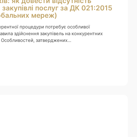
ів: як довести відсутність
 закупівлі послуг за ДК 021:2015
обальних мереж)
курентної процедури потребує особливої
равила здійснення закупівель на конкурентних
3 Особливостей, затверджених...