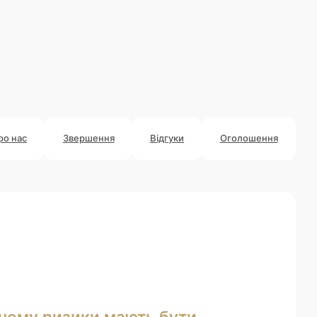
ро нас
Звершення
Відгуки
Оголошення
: чому ризики мають бути