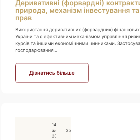
Деривативні (форвардні) контракти
природа, механізм інвестування та
прав
Використання деривативних (форвардних) фінансових
України та є ефективним механізмом управління ризик
курсів та іншими економічними чинниками. Застосува
господарювання...
Дізнатись більше
14
жовтня
35
2025