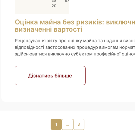
вересня
67
2025
Оцінка майна без ризиків: виключ
визначенні вартості
Рецензування звіту про оцінку майна та надання висн
відповідності застосованих процедур вимогам нормат
здійснюватися виключно суб’єктом професійної оціноч
Дізнатись більше
1
…
3