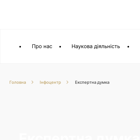
Про нас
Наукова діяльність
Головна
Інфоцентр
Експертна думка
Експертна думк