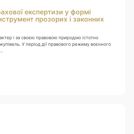
ахової експертизи у формі
нструмент прозорих і законних
актер і за своєю правовою природою істотно
акупівель. У період дії правового режиму воєнного
..