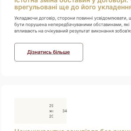
врегульовані ще до його укладення
Укладаючи договір, сторони повинні усвідомлювати, 
бути порушена непередбачуваними обставинами, які і
впливають на очікуваний результат виконання зобов’яза
Дізнатись більше
29
жовтня
34
2025