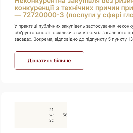
Неконкурентна закупівля без ризик
конкуренції з технічних причин при
— 72720000-3 (послуги у сфері гл
У практиці публічних закупівель застосування некон
обґрунтованості, оскільки є винятком із загального п
засадах. Зокрема, відповідно до підпункту 5 пункту 1
Дізнатись більше
21
жовтня
58
2025