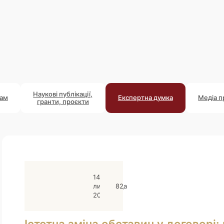
Наукові публікації,
там
Експертна думка
Медіа п
гранти, проєкти
14
листопада
82
2025
Істотна зміна обставин у договорі