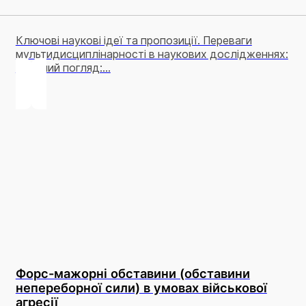
Ключові наукові ідеї та пропозиції. Переваги
мультидисциплінарності в наукових дослідженнях:
Ширший погляд:...
Форс-мажорні обставини (обставини
непереборної сили) в умовах військової
агресії