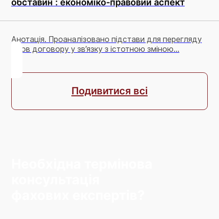
обставин : економіко-правовий аспект
Анотація. Проаналізовано підстави для перегляду
умов договору у зв’язку з істотною зміною...
Подивитися всі
Необхідна термінова
консультація
фахових експертів?