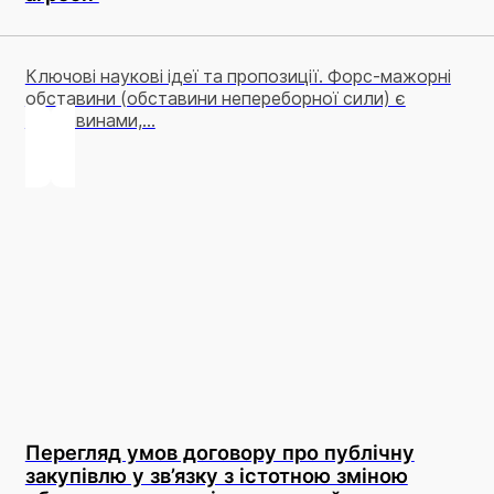
Ключові наукові ідеї та пропозиції. Форс-мажорні
обставини (обставини непереборної сили) є
обставинами,...
Перегляд умов договору про публічну
закупівлю у зв’язку з істотною зміною