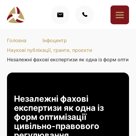
Головна
Інфоцентр
Наукові публікації, гранти, проєкти
Незалежні фахові експертизи як одна із форм оптимі
Незалежні фахові
експертизи як одна із
форм оптимізації
цивільно-правового
регулювання