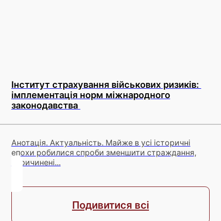
Інститут страхування військових ризиків:
імплементація норм міжнародного
законодавства
Анотація. Актуальність. Майже в усі історичні
епохи робилися спроби зменшити страждання,
спричинені...
Подивитися всі