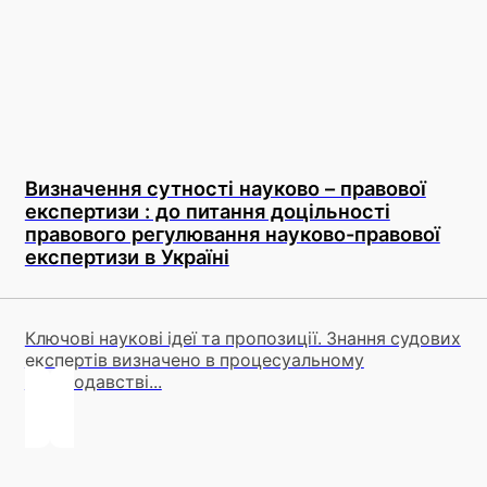
Визначення сутності науково – правової
експертизи : до питання доцільності
правового регулювання науково-правової
експертизи в Україні
Ключові наукові ідеї та пропозиції. Знання судових
експертів визначено в процесуальному
законодавстві...