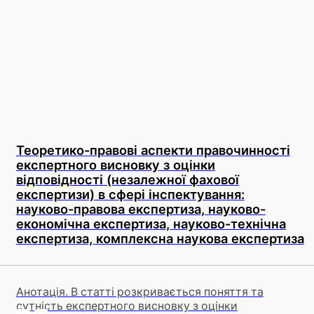
Теоретико-правові аспекти правочинності
експертного висновку з оцінки
відповідності (незалежної фахової
експертизи) в сфері інспектування:
науково-правова експертиза, науково-
економічна експертиза, науково-технічна
експертиза, комплексна наукова експертиза
Анотація. В статті розкривається поняття та
сутність експертного висновку з оцінки