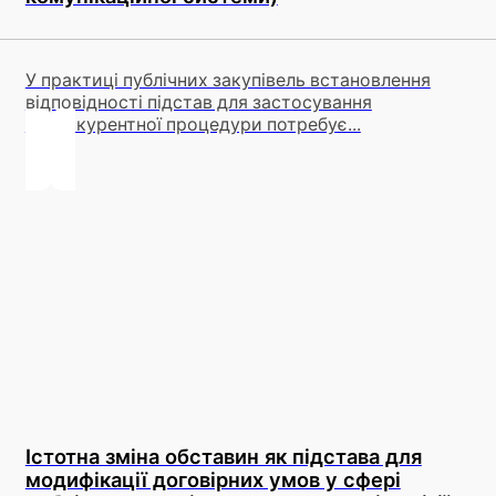
У практиці публічних закупівель встановлення
відповідності підстав для застосування
неконкурентної процедури потребує...
Істотна зміна обставин як підстава для
модифікації договірних умов у сфері