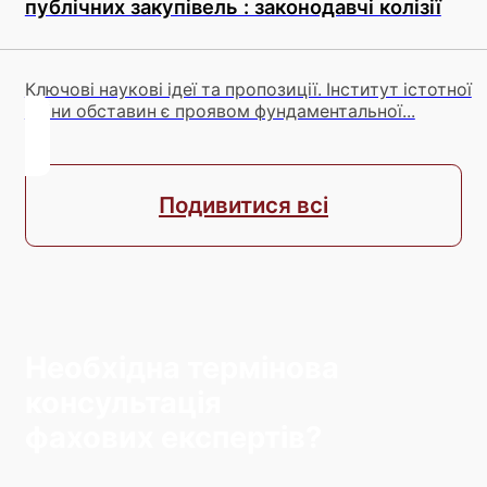
публічних закупівель : законодавчі колізії
Ключові наукові ідеї та пропозиції. Інститут істотної
зміни обставин є проявом фундаментальної...
Подивитися всі
Необхідна термінова
консультація
фахових експертів?