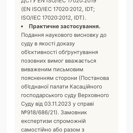
ДСТУ EN ISO/IEC 17020:2019
(EN ISO/IEC 17020:2012, IDT;
ISO/IEC 17020:2012, IDT).
Практичне застосування.
Подання наукового висновку до
суду в якості доказу
об’єктивності обґрунтування
позовних вимог вважається
виваженим письмовим
поясненням сторони (Постанова
об’єднаної палати Касаційного
господарського суду Верховного
Суду від 03.11.2023 у справі
№918/686/21). Замовник
експертизи спроможній
самостійно або разом з