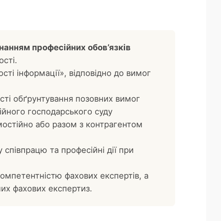
онанням професійних обов’язків
сті.
ті інформації», відповідно до вимог
ості обґрунтування позовних вимог
ійного господарського суду
мостійно або разом з контрагентом
у співпрацю та професійні дії при
компетентністю фахових експертів, а
них фахових експертиз.