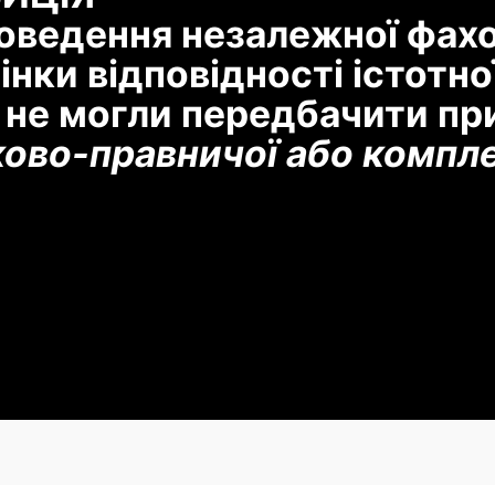
роведення незалежної фахо
нки відповідності істотно
 не могли передбачити пр
ково-правничої або компл