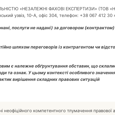
СТЮ «НЕЗАЛЕЖНІ ФАХОВІ ЕКСПЕРТИЗИ» (ТОВ «НФЕ»)
ький узвіз, 10-А, офіс 304, телефон: +38 067 412 30 
нані, послуги не надані) за договором (контрактом)
ійно шляхом переговорів із контрагентом чи відсто
овим є належне обґрунтування обставин, що склали
роди та ознак. У цьому контексті особливого значен
рактик вирішення складних правових ситуацій
ні неофіційного компетентного тлумачення правової а