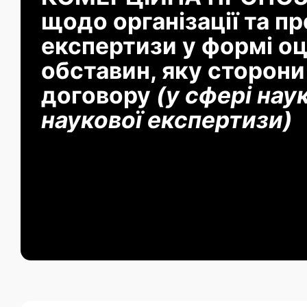
щодо організації та п
експертизи у формі оці
обставин, яку сторони
договору
(у сфері нау
наукової експертизи)