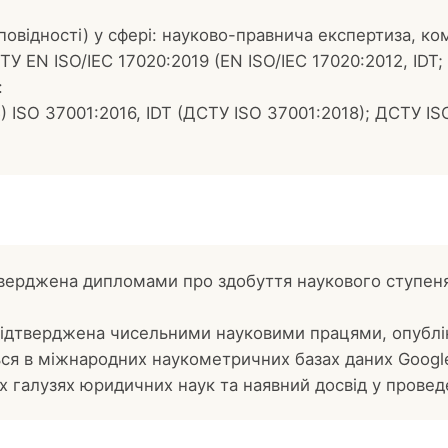
дповідності) у сфері: науково-правнича експертиза, к
 EN ISO/IEC 17020:2019 (EN ISO/IEC 17020:2012, IDT; 
:
) ISO 37001:2016, IDT (ДСТУ ISO 37001:2018);
ДСТУ ISO
тверджена дипломами про здобуття наукового ступеня
підтверджена чисельними науковими працями, опублі
ся в міжнародних наукометричних базах даних Google 
дних галузях юридичних наук та наявний досвід у пров