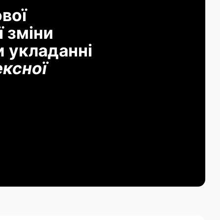
вої
ї зміни
и укладанні
ексної