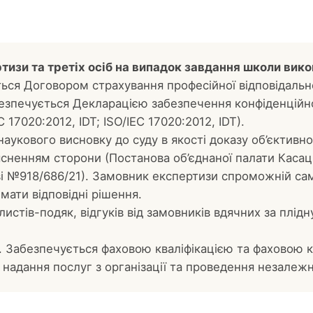
тизи та третіх осіб на випадок завдання школи вик
ься Договором страхування професійної відповідально
безпечується Декларацією забезпечення конфіденційнос
17020:2012, IDT; ISO/IEC 17020:2012, IDT).
аукового висновку до суду в якості доказу об’єктивн
ненням сторони (Постанова об’єднаної палати Касац
аві №918/686/21). Замовник експертизи спроможній са
ати відповідні рішення.
 листів-подяк, відгуків від замовників вдячних за плідн
. Забезпечується фаховою кваліфікацією та фаховою 
 надання послуг з організації та проведення незалеж