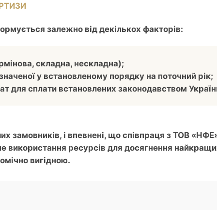
ЕРТИЗИ
формується залежно від декількох факторів:
рмінова, складна, нескладна);
изначеної у встановленому порядку на поточний рік;
ат для сплати встановлених законодавством України
х замовників, і впевнені, що співпраця з ТОВ «НФЕ
не використання ресурсів для досягнення найкращи
омічно вигідною
.