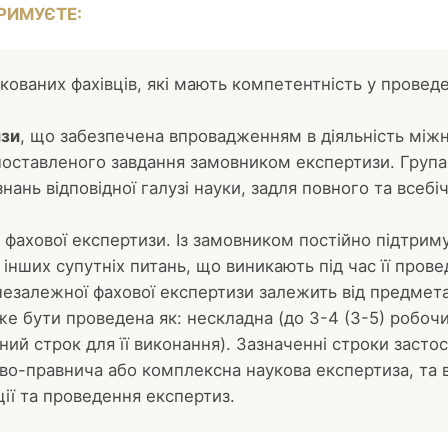
РИМУЄТЕ:
кованих фахівців, які мають компетентність у провед
изи
, що забезпечена впровадженням в діяльність міжн
оставленого завдання замовником експертизи. Група 
знань відповідної галузі науки, задля повного та всеб
и фахової експертизи. Із замовником постійно підтриму
 інших супутніх питань, що виникають під час її прове
незалежної фахової експертизи залежить від предмета
же бути проведена як: нескладна (до 3-4 (3-5) робочих
ний строк для її виконання). Зазначенні строки засто
ово-правнича або комплексна наукова експертиза, та
ції та проведення експертиз.