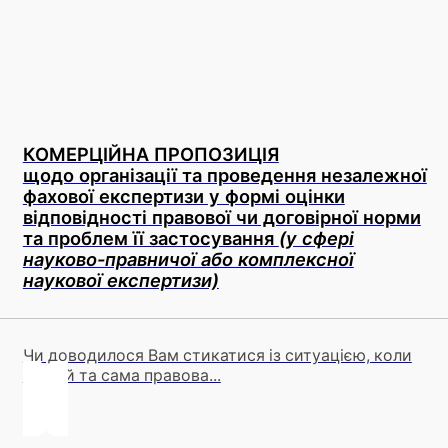
КОМЕРЦІЙНА ПРОПОЗИЦІЯ
щодо організації та проведення незалежної
фахової експертизи у формі оцінки
відповідності правової чи договірної норми
та проблем її застосування
(у сфері
науково-правничої або комплексної
наукової експертизи)
Чи доводилося Вам стикатися із ситуацією, коли
одна й та сама правова...