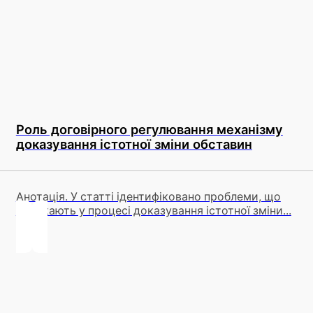
Роль договірного регулювання механізму
доказування істотної зміни обставин
Анотація. У статті ідентифіковано проблеми, що
виникають у процесі доказування істотної зміни...