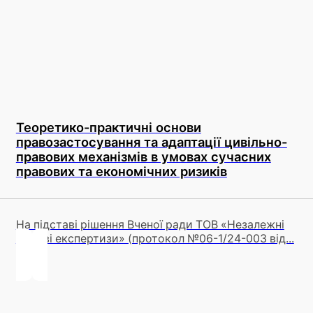
Теоретико-практичні основи
правозастосування та адаптації цивільно-
правових механізмів в умовах сучасних
правових та економічних ризиків
На підставі рішення Вченої ради ТОВ «Незалежні
фахові експертизи» (протокол №06-1/24-003 від...