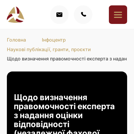
Головна
Інфоцентр
Наукові публікації, гранти, проєкти
Щодо визначення правомочності експерта з надання о
Щодо визначення
правомочності експерта
з надання оцінки
відповідності
(незалежної фахової