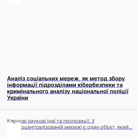
Аналіз соціальних мереж, як метод збору
інформації підрозділами кібербезпеки та
кримінального аналізу національної поліції
України
Ключові наукові ідеї та пропозиції. У
високоцентралізованій мережі є один об’єкт, який...