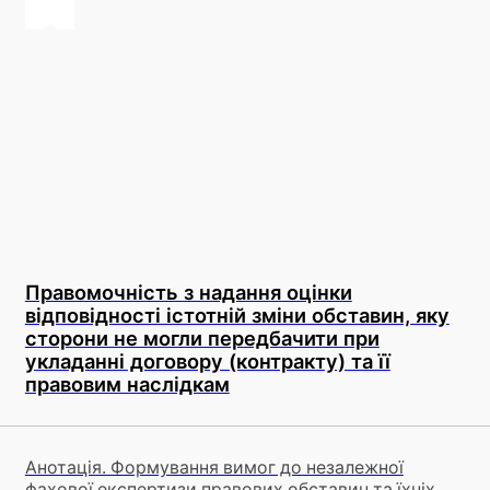
Правомочність з надання оцінки
відповідності істотній зміни обставин, яку
сторони не могли передбачити при
укладанні договору (контракту) та її
правовим наслідкам
Анотація. Формування вимог до незалежної
фахової експертизи правових обставин та їхніх