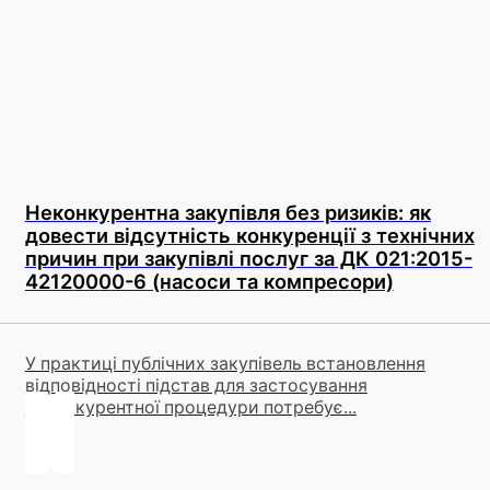
Неконкурентна закупівля без ризиків: як
довести відсутність конкуренції з технічних
причин при закупівлі послуг за ДК 021:2015-
42120000-6 (насоси та компресори)
У практиці публічних закупівель встановлення
відповідності підстав для застосування
неконкурентної процедури потребує...