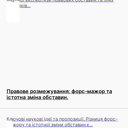
наслідків...
Правове розмежування: форс-мажор та
істотна зміна обставин.
Ключові наукові ідеї та пропозиції. Різниця форс-
мажору та істотної зміни обставин є...