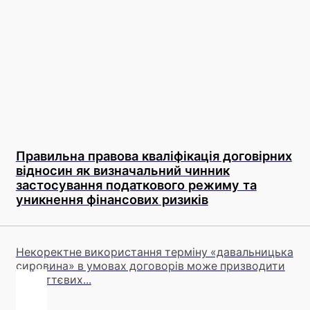
Правильна правова кваліфікація договірних
відносин як визначальний чинник
застосування податкового режиму та
уникнення фінансових ризиків
Некоректне використання терміну «давальницька
сировина» в умовах договорів може призводити
до суттєвих...