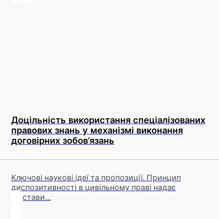
Доцільність використання спеціалізованих
правових знань у механізмі виконання
договірних зобов’язань
Ключові наукові ідеї та пропозиції. Принцип
диспозитивності в цивільному праві надає
підстави...