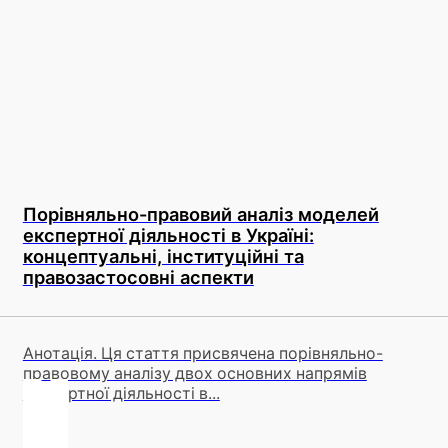
Порівняльно-правовий аналіз моделей
експертної діяльності в Україні:
концептуальні, інституційні та
правозастосовні аспекти
Анотація. Ця стаття присвячена порівняльно-
правовому аналізу двох основних напрямів
експертної діяльності в...