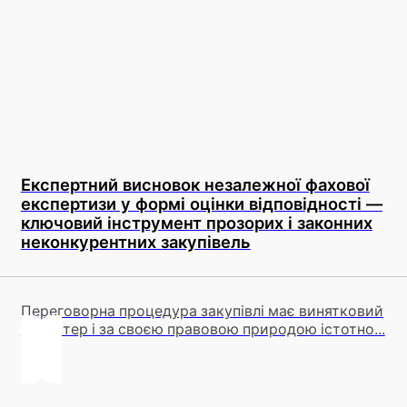
Експертний висновок незалежної фахової
експертизи у формі оцінки відповідності —
ключовий інструмент прозорих і законних
неконкурентних закупівель
Переговорна процедура закупівлі має винятковий
характер і за своєю правовою природою істотно...