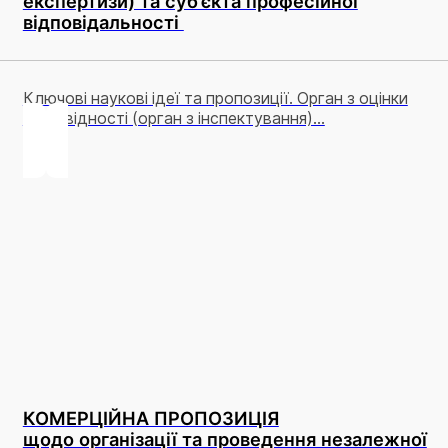
експертизи) та суб’єкта професійної
відповідальності
Ключові наукові ідеї та пропозиції. Орган з оцінки
відповідності (орган з інспектування)...
КОМЕРЦІЙНА ПРОПОЗИЦІЯ
щодо організації та проведення незалежної