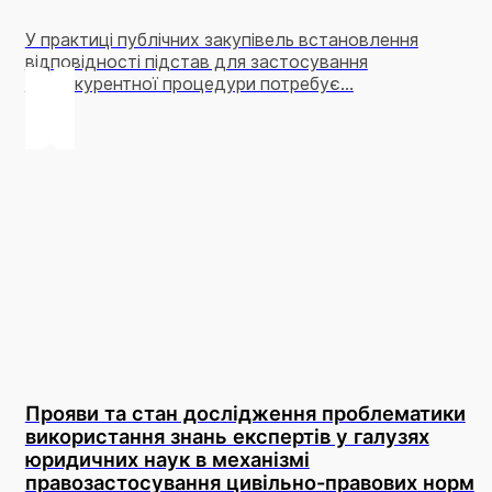
У практиці публічних закупівель встановлення
відповідності підстав для застосування
неконкурентної процедури потребує...
Прояви та стан дослідження проблематики
використання знань експертів у галузях
юридичних наук в механізмі
правозастосування цивільно-правових норм