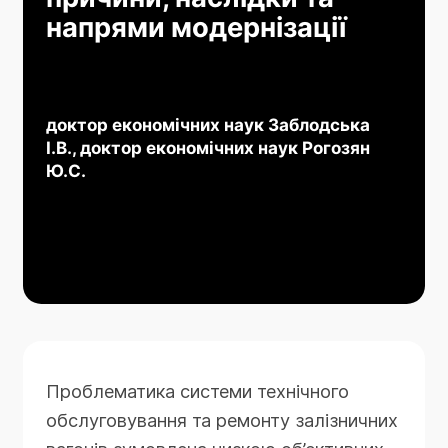
напрями модернізації
доктор економічних наук Заблодська
І.В., доктор економічних наук Рогозян
Ю.С.
Проблематика системи технічного
обслуговування та ремонту залізничних