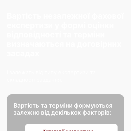
Вартість незалежної фахової
експертизи у формі оцінки
відповідності та терміни
визначаються на договірних
засадах
і залежать від типу експертизи та
складності завдання.
Вартість та терміни формуються
залежно від декількох факторів: